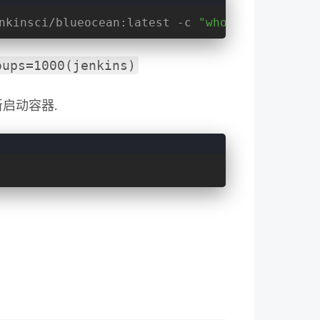
nkinsci/blueocean:latest -c 
"whoami && id"
oups=1000(jenkins)
新启动容器.