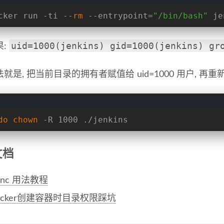
cker run -ti --
rm
 --entrypoint=
"/bin/bash"
 je
uid=1000(jenkins) gid=1000(jenkins) gr
果:
就是, 把当前目录的拥有者赋值给 uid=1000 用户, 再重
do
chown
 -R 1000 ./jenkins
文档
ync 用法教程
ocker创建容器时目录权限踩坑