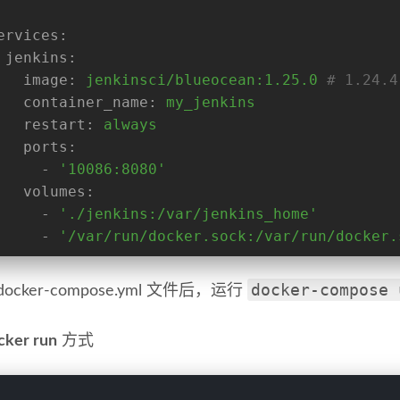
ervices:
jenkins:
image:
jenkinsci/blueocean:1.25.0
# 1.24.4
container_name:
my_jenkins
restart:
always
ports:
-
'10086:8080'
volumes:
-
'./jenkins:/var/jenkins_home'
-
'/var/run/docker.sock:/var/run/docker.
docker-compose 
ocker-compose.yml 文件后，运行
cker run
方式