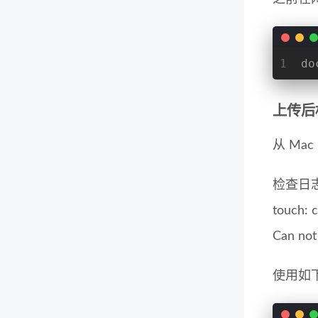
1
do
上传后
从 Ma
检查日
touch: 
Can not
使用如下