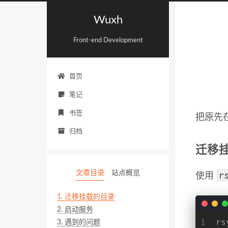
Wuxh
Front-end Development
首页
笔记
书签
把原先在 
归档
迁移
文章目录
站点概览
r
使用
1.
迁移挂载的目录
2.
启动服务
1
rs
3.
遇到的问题