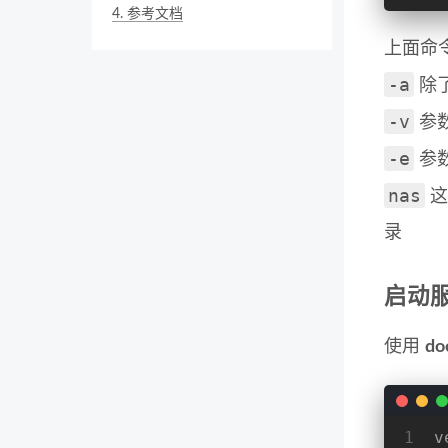
4.
参考文档
上面命令
-a
除
-v
参
-e
参数
nas
这
录
启动
使用
do
1
v