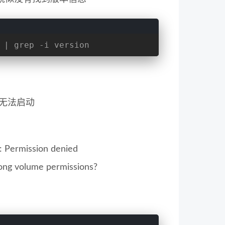
 | grep -i version
也无法启动
’: Permission denied
rong volume permissions?