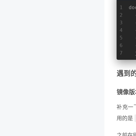
1
do
2
  
3
  
4
  
5
  
6
  
7
  
遇到
镜像版
补充一下
用的是
之前在