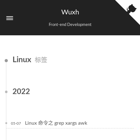
Wuxh
Front-end Development
Linux
标签
2022
Linux 命令之 grep xargs awk
05-07