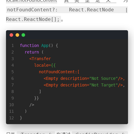
locale.notFoundContent
其类型定义
为
notFoundContent?: React.ReactNode |
React.ReactNode[];
。
1
function
App
(
) {
2
return
 (
3
<
Transfer
4
locale
=
{{
5
notFoundContent:
[
6
          <
Empty
description
=
"Not Source"
/>
,
7
<
Empty
description
=
"Not Target"
/>
,
8
        ]
9
      }}
10
    />
11
  )
12
}