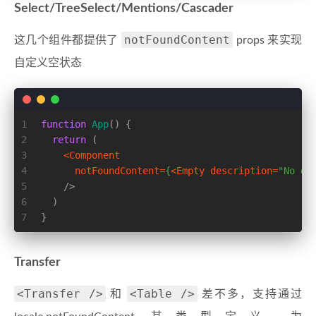
Select/TreeSelect/Mentions/Cascader
notFoundContent
这几个组件都提供了
props 来实现
自定义空状态
1
function
App
(
) {
2
return
 (
3
<
Component
4
notFoundContent
=
{
<
Empty
description
=
"No da
5
    />
6
  )
7
}
Transfer
<Transfer />
<Table />
和
差不多，支持通过