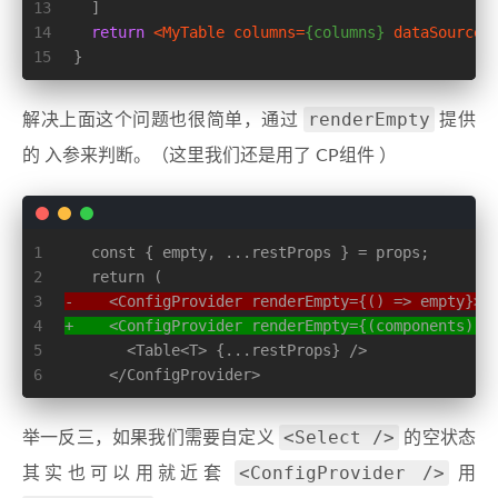
13
  ]
14
return
<
MyTable
columns
=
{columns}
dataSource
=
15
}
renderEmpty
解决上面这个问题也很简单，通过
提供
的 入参来判断。（这里我们还是用了 CP组件 ）
1
   const { empty, ...restProps } = props;
2
   return (
3
-    <ConfigProvider renderEmpty={() => empty}>
4
+    <ConfigProvider renderEmpty={(components) =
5
       <Table<T> {...restProps} />
6
     </ConfigProvider>
<Select />
举一反三，如果我们需要自定义
的空状态
<ConfigProvider />
其实也可以用就近套
用