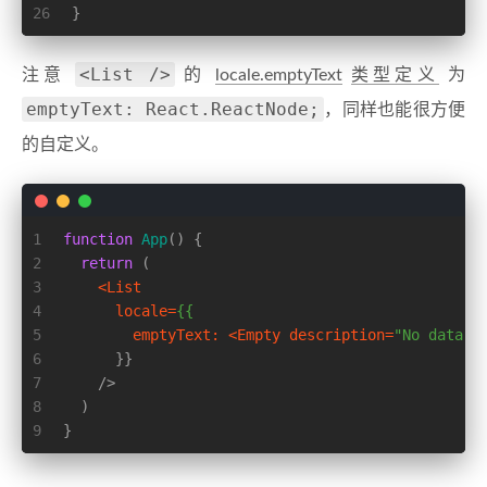
26
}
<List />
注意
的
locale.emptyText
类型定义
为
emptyText: React.ReactNode;
，同样也能很方便
的自定义。
1
function
App
(
) {
2
return
 (
3
<
List
4
locale
=
{{
5
emptyText:
 <
Empty
description
=
"No data"
 
6
      }}
7
    />
8
  )
9
}