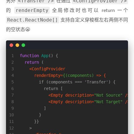
<Transfer />
<ConfigProvider />
另外
在通过
renderEmpty
的
全局修改时也可以 return 一个
React.ReactNode[]
支持自定义穿梭框左右两侧不同
的空状态😬
1
function
App
(
) {
2
return
 (
3
<
ConfigProvider
4
renderEmpty
=
{(components)
 =>
 {
5
        if (components === 'Transfer') {
6
          return [
7
<
Empty
description
=
"Not Source"
 />
,
8
<
Empty
description
=
"Not Target"
 />
,
9
          ]
10
        }
11
      }}
12
    >