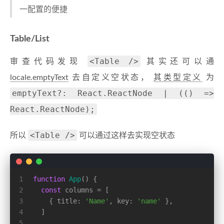
一配置的便捷
Table/List
<Table />
审查代码发现
其实还可以通
locale.emptyText
去自定义空状态，
其类型定义
为
emptyText?: React.ReactNode | (() =>
React.ReactNode);
<Table />
所以
可以通过这样去实现空状态
1
function
App
(
) {
2
const
 columns = [
3
    { 
title
: 
'Name'
, 
key
: 
'name'
 },
4
  ]
5