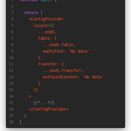
2
3
return
 (
4
<
ConfigProvider
5
locale
=
{{
6
...enUS
,
7
Table:
 {
8
...enUS.Table
,
9
emptyText:
 '
No
data
'
10
        },
11
Transfer:
 {
12
...enUS.Transfer
!,
13
notFoundContent:
 '
No
data
'
14
        }
15
      }}
16
    >
17
      {/*...*/}
18
</
ConfigProvider
>
19
  )
20
}