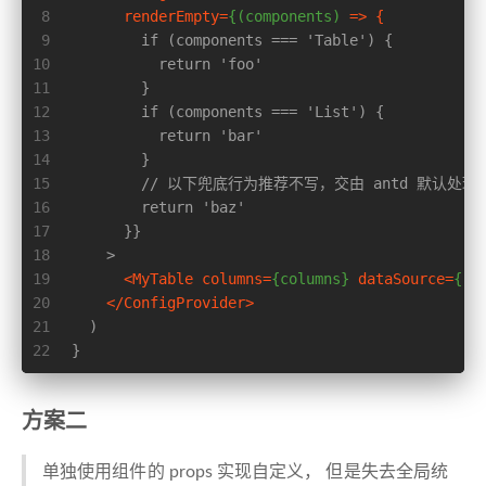
8
renderEmpty
=
{(components)
 =>
 {
9
        if (components === 'Table') {
10
          return 'foo'
11
        }
12
        if (components === 'List') {
13
          return 'bar'
14
        }
15
        // 以下兜底行为推荐不写，交由 antd 默认处理
16
        return 'baz'
17
      }}
18
    >
19
<
MyTable
columns
=
{columns}
dataSource
=
{[]
20
</
ConfigProvider
>
21
  )
22
}
方案二
单独使用组件的 props 实现自定义， 但是失去全局统