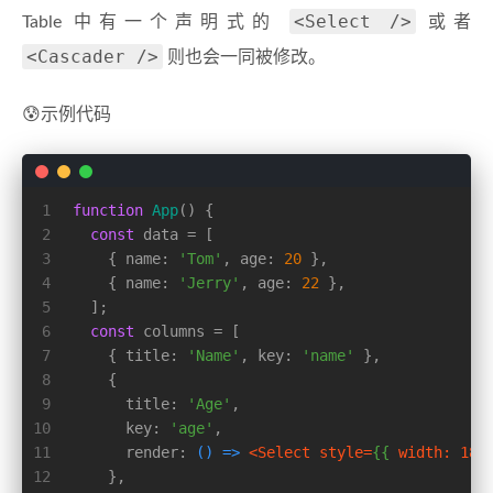
<Select />
Table 中有一个声明式的
或者
<Cascader />
则也会一同被修改。
😰示例代码
1
function
App
(
) {
2
const
 data = [
3
    { 
name
: 
'Tom'
, 
age
: 
20
 },
4
    { 
name
: 
'Jerry'
, 
age
: 
22
 },
5
  ];
6
const
 columns = [
7
    { 
title
: 
'Name'
, 
key
: 
'name'
 },
8
    {
9
title
: 
'Age'
,
10
key
: 
'age'
,
11
render
: 
() =>
<
Select
style
=
{{
width:
180
12
    },