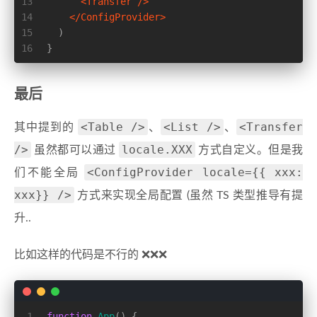
13
<
Transfer
 />
14
</
ConfigProvider
>
15
  )
16
}
最后
<Table />
<List />
<Transfer
其中提到的
、
、
/>
locale.XXX
虽然都可以通过
方式自定义。但是我
<ConfigProvider locale={{ xxx:
们不能全局
xxx}} />
方式来实现全局配置 (虽然 TS 类型推导有提
升..
比如这样的代码是不行的 ❌❌❌
1
function
App
(
) {