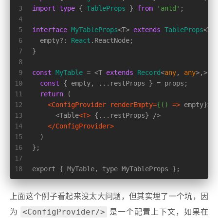
3
import
type
 { 
TableProps
 } 
from
'antd'
;
4
5
interface
MyTableProps
<T> 
extends
TableProps
<T>
6
  empty?: 
React
.
ReactNode
;
7
}
8
9
const
MyTable
 = <T 
extends
Record
<
any
, 
any
>,>
(
p
10
const
 { empty, ...restProps } = props;
11
return
 (
12
<
ConfigProvider
renderEmpty
=
{()
 =>
 empty}>
13
      <Table
<
T
>
 {...restProps} />
14
</
ConfigProvider
>
15
  )
16
};
17
18
export { MyTable, type MyTableProps };
上面这个例子看起来没太大问题，但其实埋了一个坑，因
<ConfigProvider/>
为
是一个配置上下文，如果在