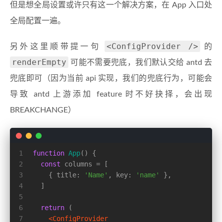
但是想全局设置或许只有这一个解决方案，在 App 入口处
全局配置一遍。
<ConfigProvider />
另外这里顺带提一句
的
renderEmpty
可能不需要兜底，我们默认交给 antd 去
兜底即可（因为当前 api 实现，我们的兜底行为，可能会
导致 antd 上游添加 feature 时不好抉择，会出现
BREAKCHANGE）
1
function
App
(
) {
2
const
 columns = [
3
    { 
title
: 
'Name'
, 
key
: 
'name'
 },
4
  ]
5
6
return
 (
7
<
ConfigProvider