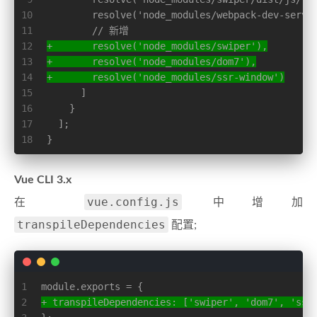
10
        resolve('node_modules/webpack-dev-serve
11
        // 新增
12
+       resolve('node_modules/swiper'),
13
+       resolve('node_modules/dom7'),
14
+       resolve('node_modules/ssr-window')
15
      ]
16
    }
17
  ];
18
}
Vue CLI 3.x
vue.config.js
在
中增加
transpileDependencies
配置;
1
module.exports = {
2
+ transpileDependencies: ['swiper', 'dom7', 'ssr