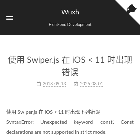
Wuxh
Front-end Development
使用 Swiper.js 在 iOS < 11 时出现
错误
2018-09-13
2026-08-01
使用 Swiper.js 在 iOS < 11 时出现下列错误
SyntaxError: Unexpected keyword ‘const’. Const
declarations are not supported in strict mode.