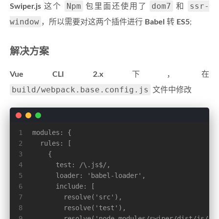
Npm
dom7
ssr-
Swiper.js
这个
包里面还使用了
和
window
，所以需要对这两个插件进行
Babel
转
ES5
;
解决方案
Vue CLI 2.x
下，在
build/webpack.base.config.js
文件中修改
1
modules: {
2
  rules: [
3
    {
4
      test: /\.js$/,
5
      loader: 'babel-loader',
6
      include: [
7
        resolve('src'),
8
        resolve('test'),
9
        resolve('node_modules/swiper/dist/js/')