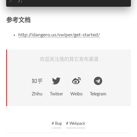
3
};
参考文档
http://idangero.us/swiper/get-started/
欢迎关注我的其它发布渠道
Zhihu
Twitter
Weibo
Telegram
# Bug
# Webpack